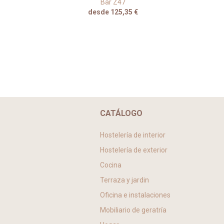
Bar Z47
desde 125,35 €
CATÁLOGO
Hostelería de interior
Hostelería de exterior
Cocina
Terraza y jardin
Oficina e instalaciones
Mobiliario de geratría