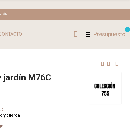
RDÍN
0
Presupuesto
CONTACTO
 y jardín M76C
l:
o y cuerda
je: