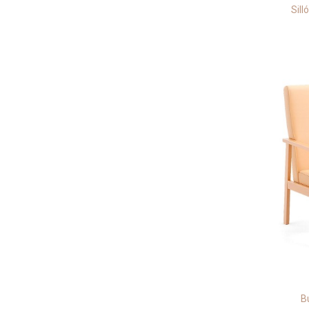
Sil
B