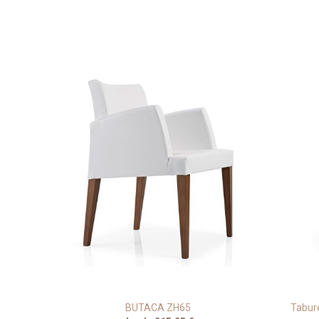
e ZF69
BUTACA ZH65
Tabure