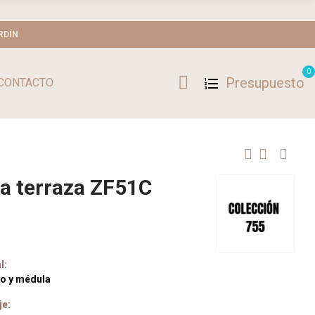
RDÍN
0
Presupuesto
CONTACTO
ra terraza ZF51C
l:
io y médula
je: