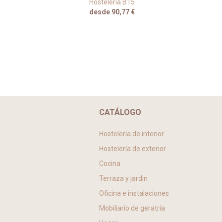
Hostelería B15
desde 90,77 €
CATÁLOGO
Hostelería de interior
Hostelería de exterior
Cocina
Terraza y jardin
Oficina e instalaciones
Mobiliario de geratría