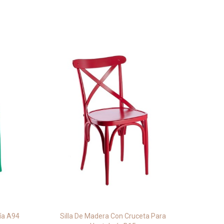
ría A94
Silla De Madera Con Cruceta Para
Tabure