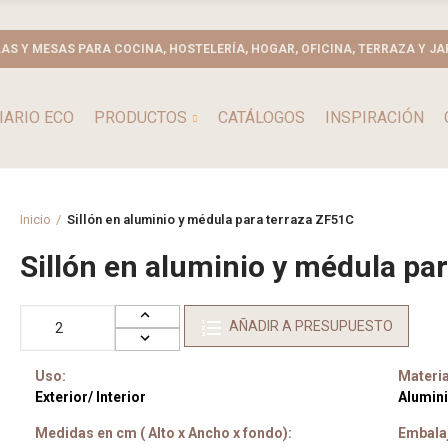
LAS Y MESAS PARA COCINA, HOSTELERÍA, HOGAR, OFICINA, TERRAZA Y JA
IARIO ECO
PRODUCTOS
CATÁLOGOS
INSPIRACIÓN
Inicio
Sillón en aluminio y médula para terraza ZF51C
Sillón en aluminio y médula pa
AÑADIR A PRESUPUESTO
Uso:
Materia
Exterior/ Interior
Alumin
Medidas en cm ( Alto x Ancho x fondo):
Embala