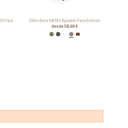
RDI Para
Sillón Bora NARDI Apilable Para Exterior
Tabur
desde 58,68 €