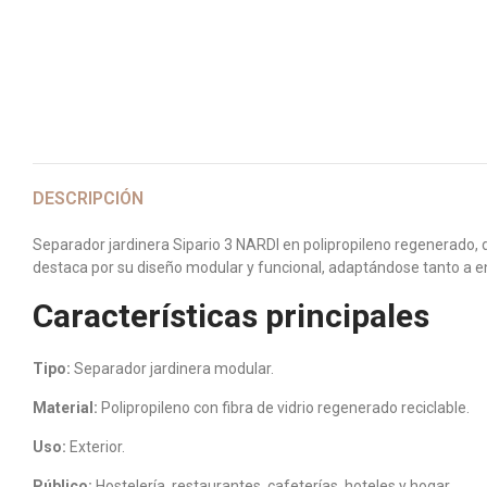
DESCRIPCIÓN
Separador jardinera Sipario 3 NARDI en polipropileno regenerado, 
destaca por su diseño modular y funcional, adaptándose tanto a en
Características principales
Tipo:
Separador jardinera modular.
Material:
Polipropileno con fibra de vidrio regenerado reciclable.
Uso:
Exterior.
Público:
Hostelería, restaurantes, cafeterías, hoteles y hogar.