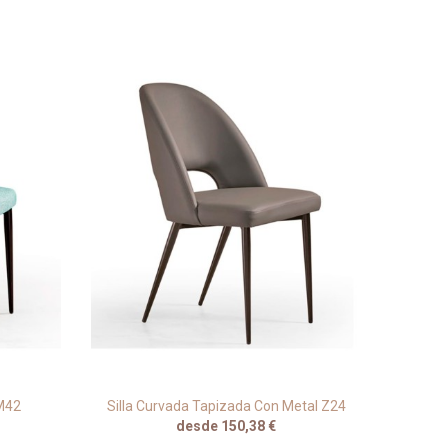
 M42
Silla Curvada Tapizada Con Metal Z24
Tabur
desde 150,38 €