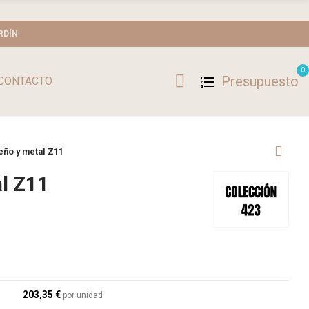
RDÍN
0
Presupuesto
CONTACTO
eño y metal Z11
al Z11
203,35 €
por unidad