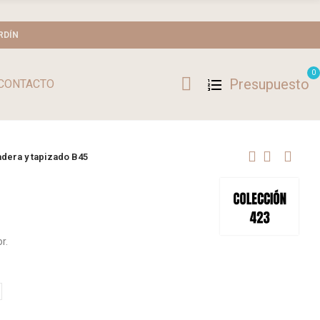
RDÍN
0
Presupuesto
CONTACTO
adera y tapizado B45
r.