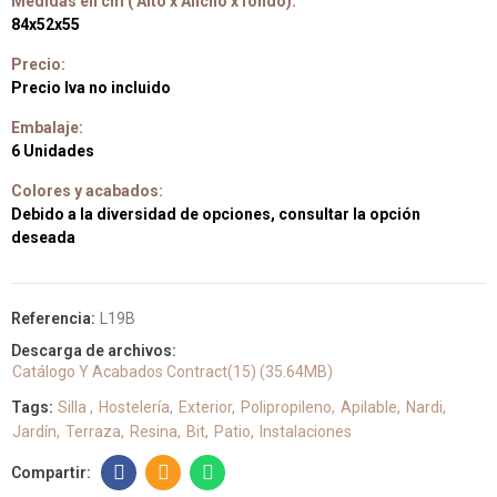
Medidas en cm ( Alto x Ancho x fondo):
84x52x55
Precio:
Precio Iva no incluido
Embalaje:
6 Unidades
Colores y acabados:
Debido a la diversidad de opciones, consultar la opción
deseada
Referencia:
L19B
Descarga de archivos:
Catálogo Y Acabados Contract(15) (35.64MB)
Tags:
Silla
Hostelería
Exterior
Polipropileno
Apilable
Nardi
Jardín
Terraza
Resina
Bit
Patio
Instalaciones