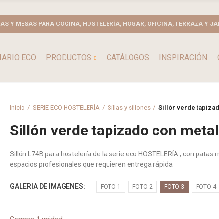
LAS Y MESAS PARA COCINA, HOSTELERÍA, HOGAR, OFICINA, TERRAZA Y JA
IARIO ECO
PRODUCTOS
CATÁLOGOS
INSPIRACIÓN
Inicio
SERIE ECO HOSTELERÍA
Sillas y sillones
Sillón verde tapiza
Sillón verde tapizado con metal
Sillón L74B para hostelería de la serie eco HOSTELERÍA , con patas 
espacios profesionales que requieren entrega rápida
GALERIA DE IMAGENES
FOTO 1
FOTO 2
FOTO 3
FOTO 4