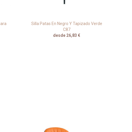
Para
Silla Patas En Negro Y Tapizado Verde
Sill
C87
desde 26,83 €