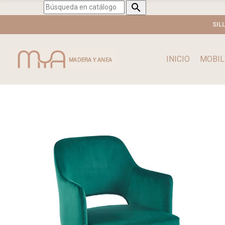

SIL
INICIO
MOBIL