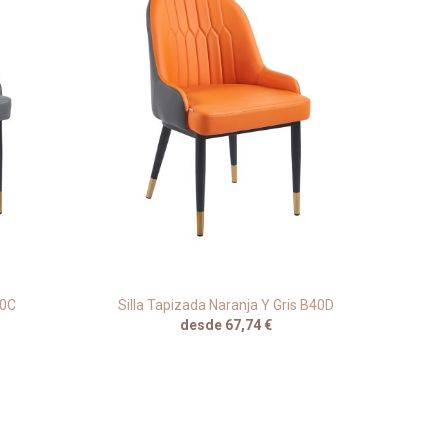
40C
Silla Tapizada Naranja Y Gris B40D
Sill
desde 67,74 €