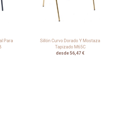
al Para
Sillón Curvo Dorado Y Mostaza
Silló
B
Tapizado M65C
desde 56,47 €