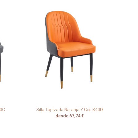
40C
Silla Tapizada Naranja Y Gris B40D
Sill
desde 67,74 €