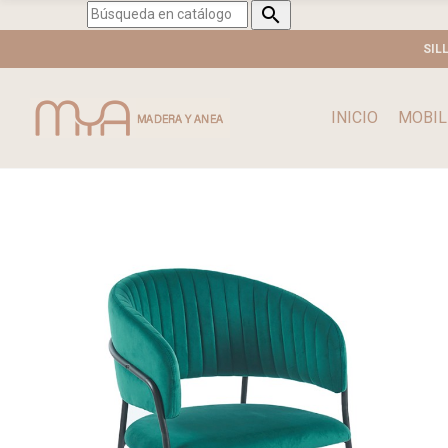

SIL
INICIO
MOBIL