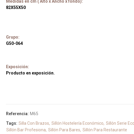
Medidas en cm ( Alto x Ancho x fondo):
82X55X50
Grupo:
G50-064
Exposición:
Producto en exposición.
Referencia:
M65
Tags:
Silla Con Brazos
Sillón Hostelería Económico
Sillón Serie Ec
Sillón Bar Profesiona
Sillón Para Bares
Sillón Para Restaurante