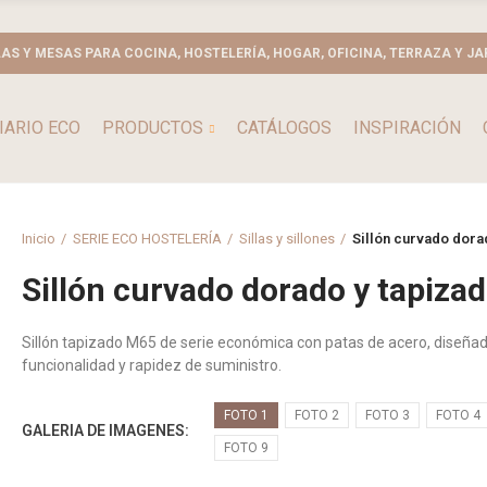
LAS Y MESAS PARA COCINA, HOSTELERÍA, HOGAR, OFICINA, TERRAZA Y JA
IARIO ECO
PRODUCTOS
CATÁLOGOS
INSPIRACIÓN
Inicio
SERIE ECO HOSTELERÍA
Sillas y sillones
Sillón curvado dora
Sillón curvado dorado y tapiza
Sillón tapizado M65 de serie económica con patas de acero, diseña
funcionalidad y rapidez de suministro.
FOTO 1
FOTO 2
FOTO 3
FOTO 4
GALERIA DE IMAGENES
FOTO 9