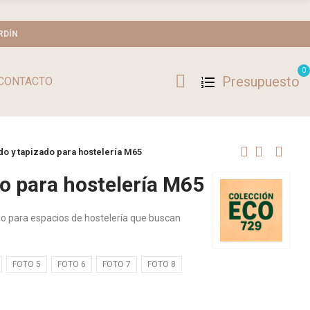
RDÍN
0
Presupuesto
CONTACTO
do y tapizado para hostelería M65
do para hostelería M65
do para espacios de hostelería que buscan
FOTO 5
FOTO 6
FOTO 7
FOTO 8