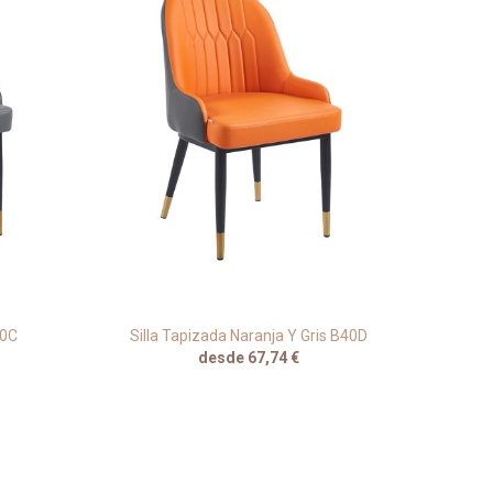
40C
Silla Tapizada Naranja Y Gris B40D
Sill
desde 67,74 €