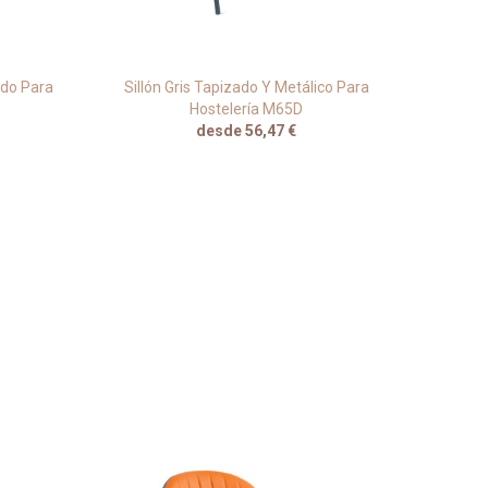
ado Para
Sillón Gris Tapizado Y Metálico Para
Silló
Hostelería M65D
desde 56,47 €