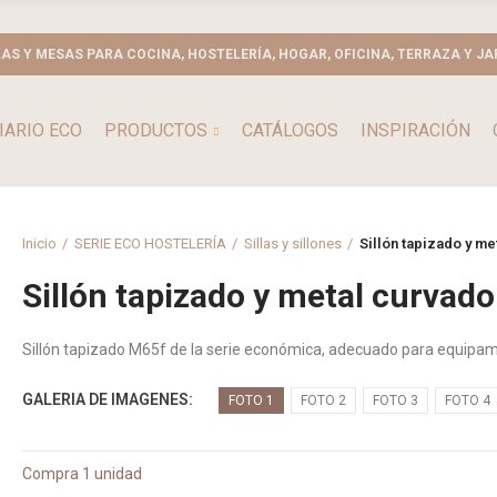
LAS Y MESAS PARA COCINA, HOSTELERÍA, HOGAR, OFICINA, TERRAZA Y JA
IARIO ECO
PRODUCTOS
CATÁLOGOS
INSPIRACIÓN
Inicio
SERIE ECO HOSTELERÍA
Sillas y sillones
Sillón tapizado y m
Sillón tapizado y metal curvad
Sillón tapizado M65f de la serie económica, adecuado para equipami
GALERIA DE IMAGENES
FOTO 1
FOTO 2
FOTO 3
FOTO 4
Compra 1 unidad