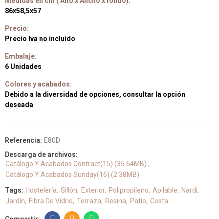
Medidas en cm ( Alto x Ancho x fondo):
86x58,5x57
Precio:
Precio Iva no incluido
Embalaje:
6 Unidades
Colores y acabados:
Debido a la diversidad de opciones, consultar la opción
deseada
Referencia:
E80D
Descarga de archivos:
Catálogo Y Acabados Contract(15) (35.64MB)
Catálogo Y Acabados Sunday(16) (2.38MB)
Tags:
Hostelería
Sillón
Exterior
Polipropileno
Apilable
Nardi
Jardín
Fibra De Vidrio
Terraza
Resina
Patio
Costa