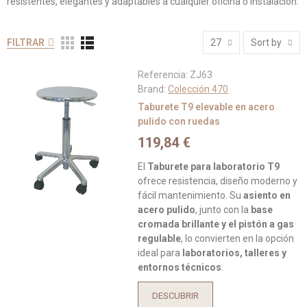
resistentes, elegantes y adaptables a cualquier oficina o instalación.
FILTRAR
27
Sort by
Referencia:
ZJ63
Brand:
Colección 470
Taburete T9 elevable en acero
pulido con ruedas
119,84 €
El
Taburete para laboratorio T9
ofrece resistencia, diseño moderno y
fácil mantenimiento. Su
asiento en
acero pulido
, junto con la
base
cromada brillante y el pistón a gas
regulable
, lo convierten en la opción
ideal para
laboratorios, talleres y
entornos técnicos
.
DESCUBRIR