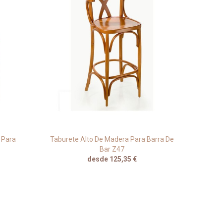
 Para
Taburete Alto De Madera Para Barra De
Ta
Bar Z47
desde 125,35 €