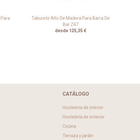
 Para
Taburete Alto De Madera Para Barra De
Ta
Bar Z47
desde 125,35 €
CATÁLOGO
Hostelería de interior
Hostelería de exterior
Cocina
Terraza y jardin