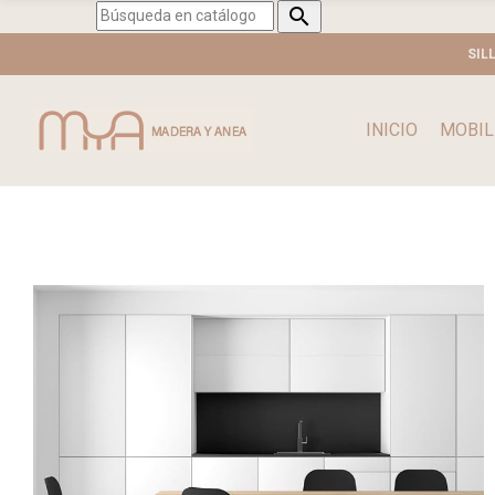

SIL
INICIO
MOBIL