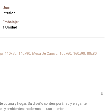
Uso:
Interior
Embalaje:
1 Unidad
ija
110x70
140x90
Mesa De Cancio
100x60
160x90
80x80
 de cocina y hogar. Su diseño contemporáneo y elegante,
res y ambientes modernos de uso interior.