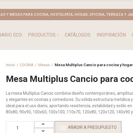
LAS Y MESAS PARA COCINA, HOSTELERÍA, HOGAR, OFICINA, TERRAZA Y JA
IARIO ECO
PRODUCTOS
CATÁLOGOS
INSPIRACIÓN
Inicio
COCINA
Mesas
Mesa Multiplus Cancio para cocina y hogar
Mesa Multiplus Cancio para co
La mesa Multiplus Cancio combina diseño contemporáneo, amplitud
y elegantes en cocinas y comedores. Su sólida estructura metálica y
ideal para el uso diario, aportando resistencia, estabilidad y estilo e
80x80, 90x90, 100x60, 100x100, 110x70, 120x80, 120x120, 140x90 y 
AÑADIR A PRESUPUESTO