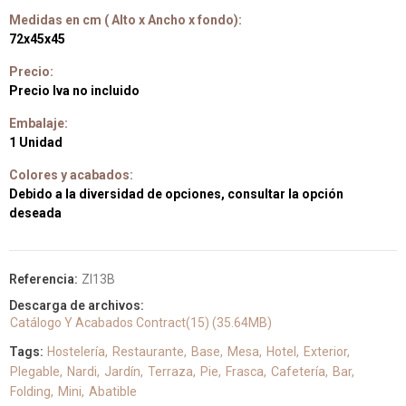
Medidas en cm ( Alto x Ancho x fondo):
72x45x45
Precio:
Precio Iva no incluido
Embalaje:
1 Unidad
Colores y acabados:
Debido a la diversidad de opciones, consultar la opción
deseada
Referencia:
ZI13B
Descarga de archivos:
Catálogo Y Acabados Contract(15) (35.64MB)
Tags:
Hostelería
Restaurante
Base
Mesa
Hotel
Exterior
Plegable
Nardi
Jardín
Terraza
Pie
Frasca
Cafetería
Bar
Folding
Mini
Abatible