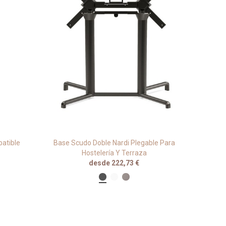
batible
Base Scudo Doble Nardi Plegable Para
Base C
Hostelería Y Terraza
desde 222,73 €