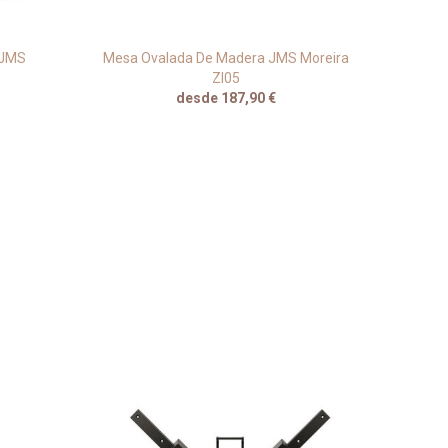
 JMS
Mesa Ovalada De Madera JMS Moreira
Ba
ZI05
H
desde 187,90 €