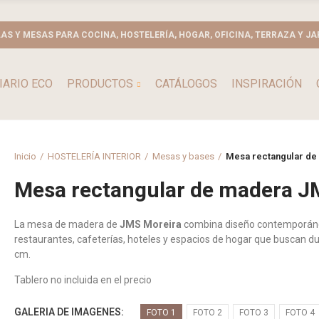
LAS Y MESAS PARA COCINA, HOSTELERÍA, HOGAR, OFICINA, TERRAZA Y JA
IARIO ECO
PRODUCTOS
CATÁLOGOS
INSPIRACIÓN
Inicio
HOSTELERÍA INTERIOR
Mesas y bases
Mesa rectangular d
Mesa rectangular de madera J
La mesa de madera de
JMS Moreira
combina diseño contemporáneo,
restaurantes, cafeterías, hoteles y espacios de hogar que buscan dur
cm.
Tablero no incluida en el precio
GALERIA DE IMAGENES
FOTO 1
FOTO 2
FOTO 3
FOTO 4