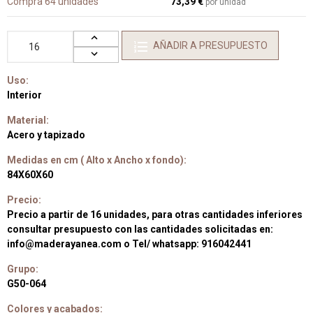
Compra 64 unidades
73,39 €
por unidad
AÑADIR A PRESUPUESTO
Uso:
Interior
Material:
Acero y tapizado
Medidas en cm ( Alto x Ancho x fondo):
84X60X60
Precio:
Precio a partir de 16 unidades, para otras cantidades inferiores
consultar presupuesto con las cantidades solicitadas en:
info@maderayanea.com o Tel/ whatsapp: 916042441
Grupo:
G50-064
Colores y acabados: