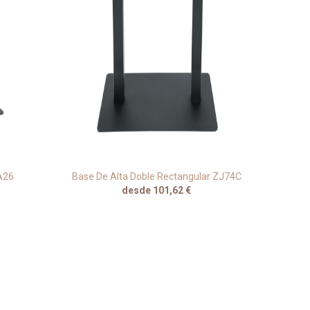
A26
Base De Alta Doble Rectangular ZJ74C
Base 
desde 101,62 €