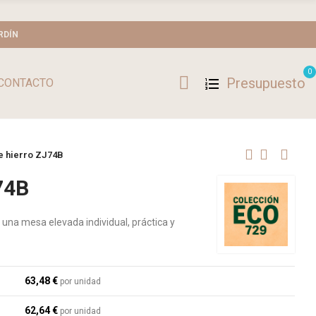
RDÍN
0
Presupuesto
CONTACTO
e hierro ZJ74B
74B
una mesa elevada individual, práctica y
63,48 €
por unidad
62,64 €
por unidad