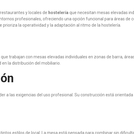
 restaurantes y locales de
hostelería
que necesitan mesas elevadas indi
ntornos profesionales, ofreciendo una opción funcional para áreas de c
rioriza la operatividad y la adaptación al ritmo de la hostelería.
s que trabajan con mesas elevadas individuales en zonas de barra, área
en la distribución del mobiliario.
ión
 las exigencias del uso profesional. Su construcción está orientada a 
istintos estilos de local. La mesa está pensada para combinar sin dificu