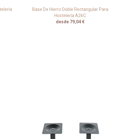
elería
Base De Hierro Doble Rectangular Para
Ba
Hostelería A26C
desde 79,04 €