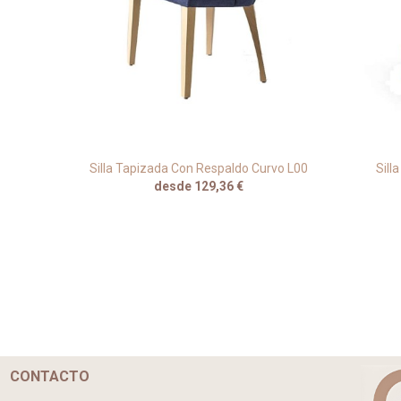
 B45
Silla Tapizada Con Respaldo Curvo L00
Sill
desde 129,36 €
CONTACTO