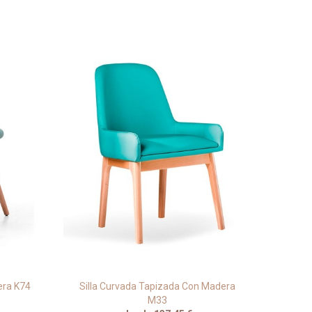
era K74
Silla Curvada Tapizada Con Madera
Si
M33