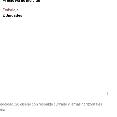
Precio Iva no incluido
Embalaje:
2 Unidades
omodidad. Su diseño con respaldo curvado y lamas horizontales
ría.