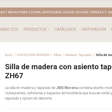
LAS Y MESAS PARA COCINA, HOSTELERÍA, HOGAR, OFICINA, TERRAZA Y JA
IARIO ECO
PRODUCTOS
CATÁLOGOS
INSPIRACIÓN
Inicio
HOSTELERÍA INTERIOR
Sillas
Madera/ Tapizado
Silla de 
Silla de madera con asiento ta
ZH67
La silla en madera y tapizado de
JMS Moreira
combina diseño moder
restaurantes, cafeterías y espacios de hostelería que buscan estilo 
tapizado y opción de taburete.