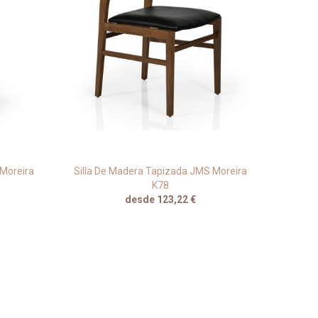
 Moreira
Silla De Madera Tapizada JMS Moreira
Sil
K78
desde 123,22 €