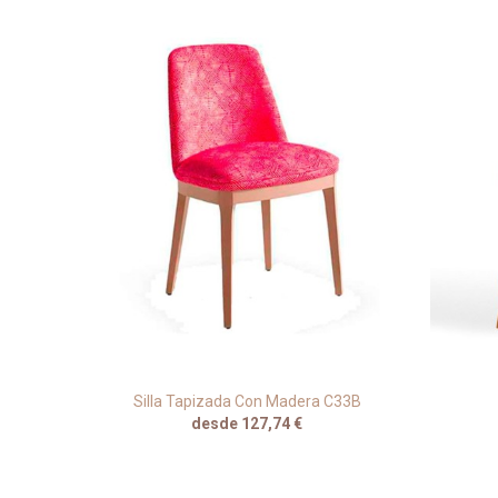
M34
Silla Tapizada Con Madera C33B
desde 127,74 €