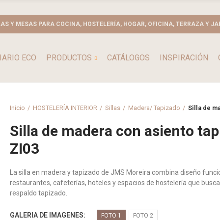
LAS Y MESAS PARA COCINA, HOSTELERÍA, HOGAR, OFICINA, TERRAZA Y JA
IARIO ECO
PRODUCTOS
CATÁLOGOS
INSPIRACIÓN
Inicio
HOSTELERÍA INTERIOR
Sillas
Madera/ Tapizado
Silla de m
Silla de madera con asiento ta
ZI03
La silla en madera y tapizado de JMS Moreira combina diseño funcio
restaurantes, cafeterías, hoteles y espacios de hostelería que buscan
respaldo tapizado.
GALERIA DE IMAGENES
FOTO 1
FOTO 2