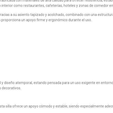
abricada con materiales de alta calidad para ofrecer resistencia, esta
o interior como restaurantes, cafeterías, hoteles y zonas de comedor en
gracias a su asiento tapizado y acolchado, combinado con una estructu
era proporciona un apoyo firme y ergonómico durante el uso.
ad y diseño atemporal, estando pensada para un uso exigente en entorno
s decorativos.
 esta silla ofrece un apoyo cómodo y estable, siendo especialmente ade