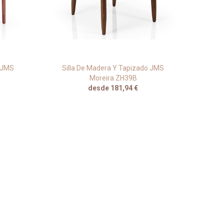
o JMS
Silla De Madera Y Tapizado JMS
Sil
Moreira ZH39B
desde 181,94 €