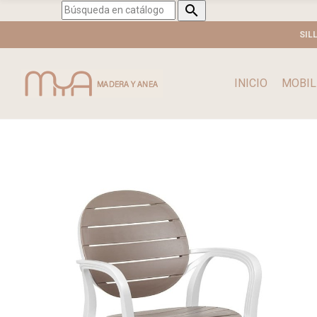

SIL
INICIO
MOBIL