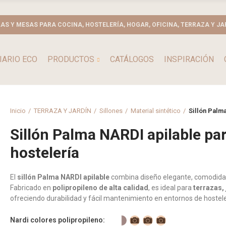
LAS Y MESAS PARA COCINA, HOSTELERÍA, HOGAR, OFICINA, TERRAZA Y JA
IARIO ECO
PRODUCTOS
CATÁLOGOS
INSPIRACIÓN
Inicio
TERRAZA Y JARDÍN
Sillones
Material sintético
Sillón Palma
Sillón Palma NARDI apilable para
hostelería
El
sillón Palma NARDI apilable
combina diseño elegante, comodidad 
Fabricado en
polipropileno de alta calidad
, es ideal para
terrazas, 
ofreciendo durabilidad y fácil mantenimiento en entornos de hostelerí
Nardi colores polipropileno