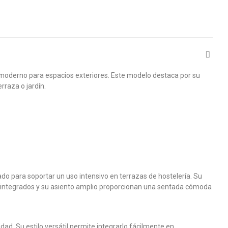
o moderno para espacios exteriores. Este modelo destaca por su
rraza o jardín.
ado para soportar un uso intensivo en terrazas de hostelería. Su
zos integrados y su asiento amplio proporcionan una sentada cómoda
ad. Su estilo versátil permite integrarlo fácilmente en