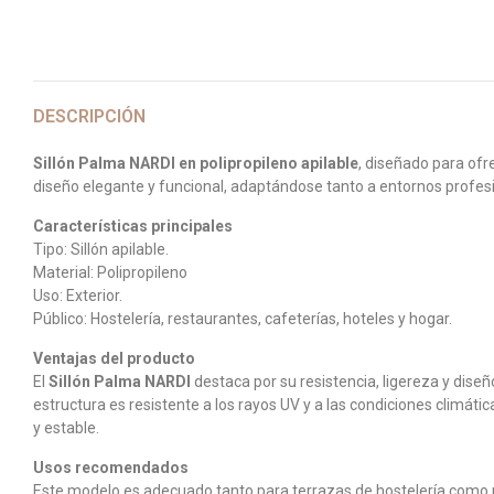
DESCRIPCIÓN
Sillón Palma NARDI en polipropileno apilable
, diseñado para ofr
diseño elegante y funcional, adaptándose tanto a entornos profesi
Características principales
Tipo: Sillón apilable.
Material: Polipropileno
Uso: Exterior.
Público: Hostelería, restaurantes, cafeterías, hoteles y hogar.
Ventajas del producto
El
Sillón Palma NARDI
destaca por su resistencia, ligereza y dise
estructura es resistente a los rayos UV y a las condiciones climá
y estable.
Usos recomendados
Este modelo es adecuado tanto para terrazas de hostelería como par