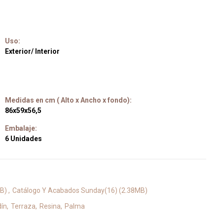
Uso:
Exterior/ Interior
Medidas en cm ( Alto x Ancho x fondo):
86x59x56,5
Embalaje:
6 Unidades
MB)
Catálogo Y Acabados Sunday(16) (2.38MB)
dín
Terraza
Resina
Palma