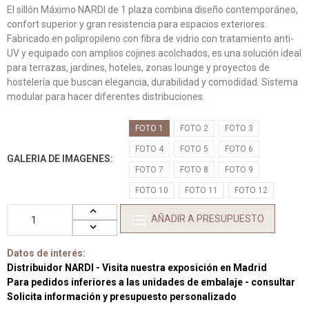
El sillón Máximo NARDI de 1 plaza combina diseño contemporáneo,
confort superior y gran resistencia para espacios exteriores.
Fabricado en polipropileno con fibra de vidrio con tratamiento anti-
UV y equipado con amplios cojines acolchados, es una solución ideal
para terrazas, jardines, hoteles, zonas lounge y proyectos de
hostelería que buscan elegancia, durabilidad y comodidad. Sistema
modular para hacer diferentes distribuciones.
FOTO 1
FOTO 2
FOTO 3
FOTO 4
FOTO 5
FOTO 6
GALERIA DE IMAGENES
FOTO 7
FOTO 8
FOTO 9
FOTO 10
FOTO 11
FOTO 12
AÑADIR A PRESUPUESTO
Datos de interés:
Distribuidor NARDI - Visita nuestra exposición en Madrid
Para pedidos inferiores a las unidades de embalaje - consultar
Solicita información y presupuesto personalizado