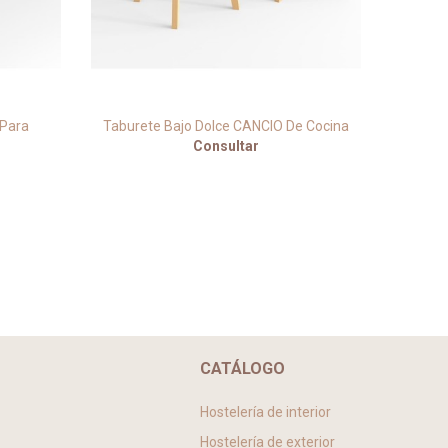
 Para
Taburete Bajo Dolce CANCIO De Cocina
Tab
Consultar
CATÁLOGO
Hostelería de interior
Hostelería de exterior