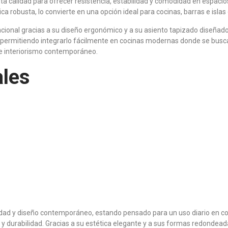
alta calidad para ofrecer resistencia, estabilidad y comodidad en espac
a robusta, lo convierte en una opción ideal para cocinas, barras e isla
onal gracias a su diseño ergonómico y a su asiento tapizado diseñado p
d, permitiendo integrarlo fácilmente en cocinas modernas donde se busc
de interiorismo contemporáneo.
ales
lidad y diseño contemporáneo, estando pensado para un uso diario en c
 y durabilidad. Gracias a su estética elegante y a sus formas redondead