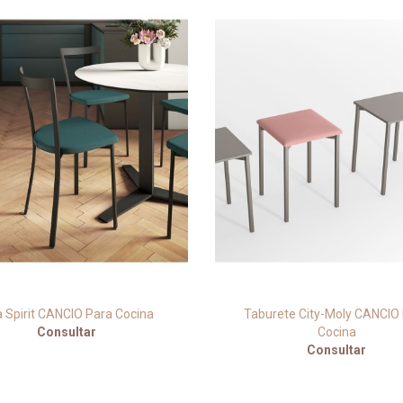
la Spirit CANCIO Para Cocina
Taburete City-Moly CANCIO
Consultar
Cocina
Consultar