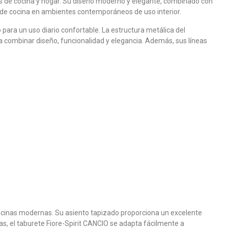
ios de cocina y hogar. Su diseño moderno y elegante, combinado con
s de cocina en ambientes contemporáneos de uso interior.
ara un uso diario confortable. La estructura metálica del
a combinar diseño, funcionalidad y elegancia. Además, sus líneas
ocinas modernas. Su asiento tapizado proporciona un excelente
as, el taburete Fiore-Spirit CANCIO se adapta fácilmente a