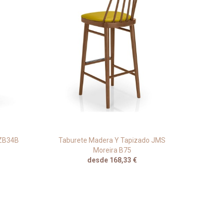
 ZB34B
Taburete Madera Y Tapizado JMS
Sil
Moreira B75
desde 168,33 €