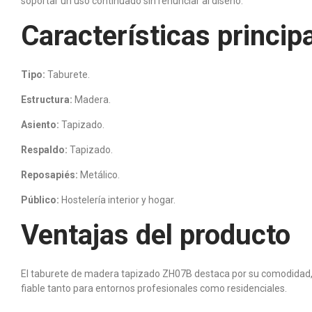
soportar un uso continuado sin renunciar al diseño.
Características princip
Tipo:
Taburete.
Estructura:
Madera.
Asiento:
Tapizado.
Respaldo:
Tapizado.
Reposapiés:
Metálico.
Público:
Hostelería interior y hogar.
Ventajas del producto
El taburete de madera tapizado ZH07B destaca por su comodidad, e
fiable tanto para entornos profesionales como residenciales.