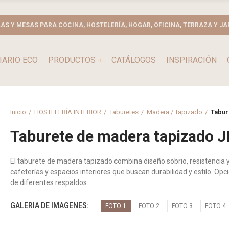
LAS Y MESAS PARA COCINA, HOSTELERÍA, HOGAR, OFICINA, TERRAZA Y JA
IARIO ECO
PRODUCTOS
CATÁLOGOS
INSPIRACIÓN
Inicio
HOSTELERÍA INTERIOR
Taburetes
Madera / Tapizado
Tabur
Taburete de madera tapizado 
El taburete de madera tapizado combina diseño sobrio, resistencia y 
cafeterías y espacios interiores que buscan durabilidad y estilo. Opc
de diferentes respaldos.
GALERIA DE IMAGENES
FOTO 1
FOTO 2
FOTO 3
FOTO 4