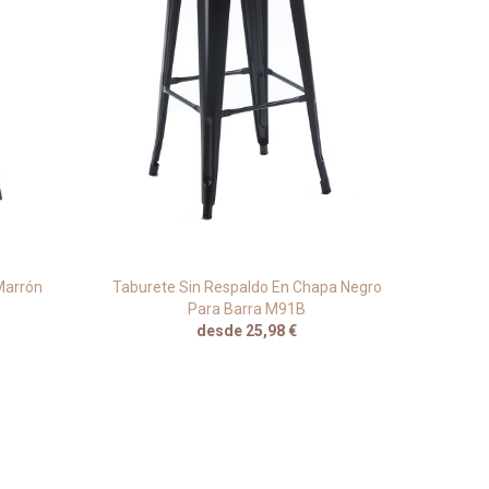
Marrón
Taburete Sin Respaldo En Chapa Negro
Tab
Para Barra M91B
N
desde 25,98 €