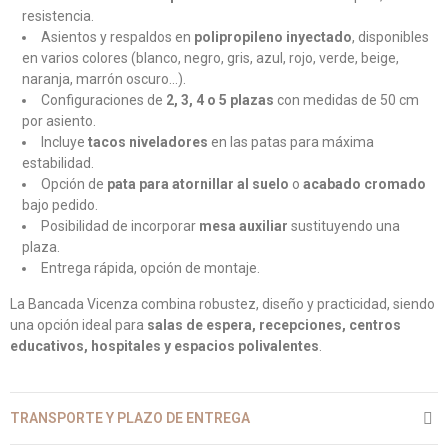
resistencia.
Asientos y respaldos en
polipropileno inyectado
, disponibles
en varios colores (blanco, negro, gris, azul, rojo, verde, beige,
naranja, marrón oscuro...).
Configuraciones de
2, 3, 4 o 5 plazas
con medidas de 50 cm
por asiento.
Incluye
tacos niveladores
en las patas para máxima
estabilidad.
Opción de
pata para atornillar al suelo
o
acabado cromado
bajo pedido.
Posibilidad de incorporar
mesa auxiliar
sustituyendo una
plaza.
Entrega rápida, opción de montaje.
La Bancada Vicenza combina robustez, diseño y practicidad, siendo
una opción ideal para
salas de espera, recepciones, centros
educativos, hospitales y espacios polivalentes
.
TRANSPORTE Y PLAZO DE ENTREGA