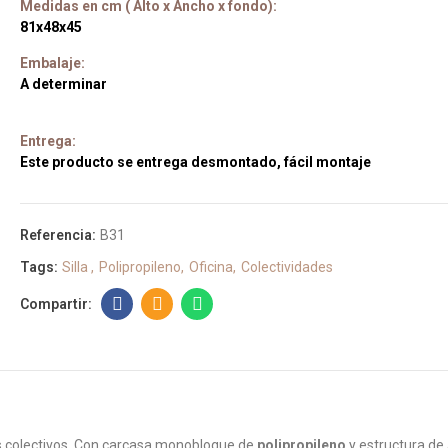
Medidas en cm ( Alto x Ancho x fondo):
81x48x45
Embalaje:
A determinar
Entrega:
Este producto se entrega desmontado, fácil montaje
Referencia:
B31
Tags:
Silla
Polipropileno
Oficina
Colectividades
os colectivos. Con carcasa monobloque de
polipropileno
y estructura de