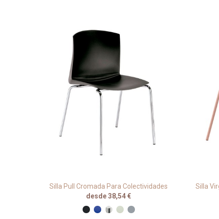
l Y
Silla Pull Cromada Para Colectividades
Silla V
desde 38,54 €