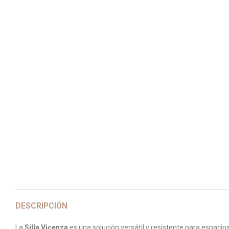
DESCRIPCIÓN
La
Silla Vicenza
es una solución versátil y resistente para espaci