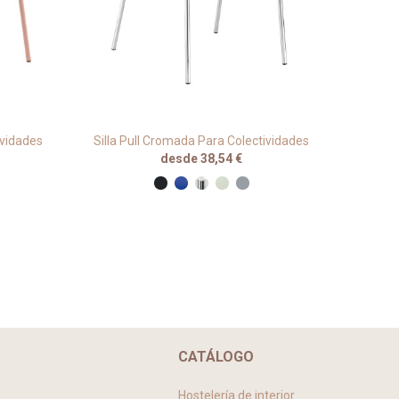
ividades
Silla Pull Cromada Para Colectividades
S
desde 38,54 €
CATÁLOGO
Hostelería de interior