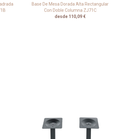
uadrada
Base De Mesa Dorada Alta Rectangular
Ba
71B
Con Doble Columna ZJ71C
desde 110,09 €