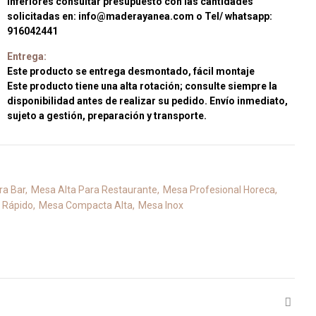
inferiores consultar presupuesto con las cantidades
solicitadas en: info@maderayanea.com o Tel/ whatsapp:
916042441
Entrega:
Este producto se entrega desmontado, fácil montaje
Este producto tiene una alta rotación; consulte siempre la
disponibilidad antes de realizar su pedido. Envío inmediato,
sujeto a gestión, preparación y transporte.
ra Bar
Mesa Alta Para Restaurante
Mesa Profesional Horeca
 Rápido
Mesa Compacta Alta
Mesa Inox