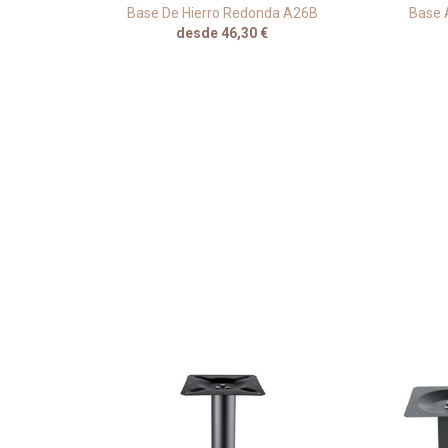
angular
Base De Hierro Redonda A26B
Base 
C
desde 46,30 €