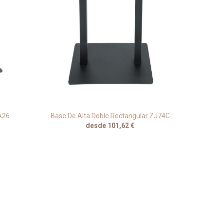
A26
Base De Alta Doble Rectangular ZJ74C
Base 
desde 101,62 €