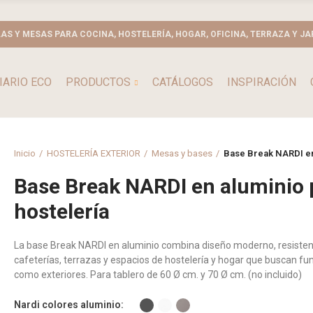
LAS Y MESAS PARA COCINA, HOSTELERÍA, HOGAR, OFICINA, TERRAZA Y JA
IARIO ECO
PRODUCTOS
CATÁLOGOS
INSPIRACIÓN
Inicio
HOSTELERÍA EXTERIOR
Mesas y bases
Base Break NARDI en 
Base Break NARDI en aluminio 
hostelería
La base Break NARDI en aluminio combina diseño moderno, resistenci
cafeterías, terrazas y espacios de hostelería y hogar que buscan fun
como exteriores. Para tablero de 60 Ø cm. y 70 Ø cm. (no incluido)
Nardi colores aluminio