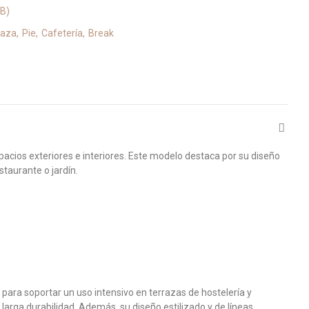
MB)
raza
Pie
Cafetería
Break
acios exteriores e interiores. Este modelo destaca por su diseño
taurante o jardín.
para soportar un uso intensivo en terrazas de hostelería y
larga durabilidad. Además, su diseño estilizado y de líneas