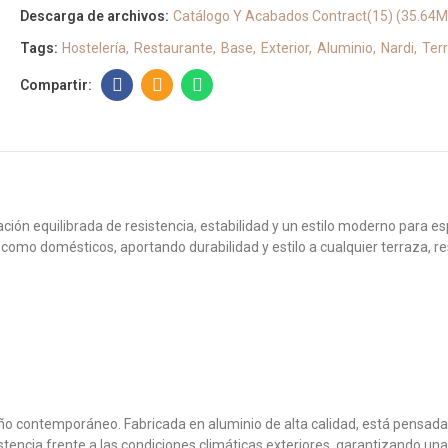
Descarga de archivos:
Catálogo Y Acabados Contract(15) (35.64
Tags:
Hostelería
Restaurante
Base
Exterior
Aluminio
Nardi
Ter
ón equilibrada de resistencia, estabilidad y un estilo moderno para esp
omo domésticos, aportando durabilidad y estilo a cualquier terraza, res
eño contemporáneo. Fabricada en aluminio de alta calidad, está pensada 
tencia frente a las condiciones climáticas exteriores, garantizando una 