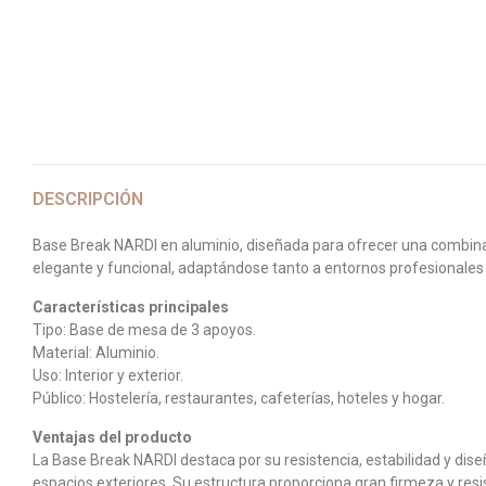
DESCRIPCIÓN
Base Break NARDI en aluminio, diseñada para ofrecer una combinaci
elegante y funcional, adaptándose tanto a entornos profesionales c
Características principales
Tipo: Base de mesa de 3 apoyos.
Material: Aluminio.
Uso: Interior y exterior.
Público: Hostelería, restaurantes, cafeterías, hoteles y hogar.
Ventajas del producto
La Base Break NARDI destaca por su resistencia, estabilidad y dis
espacios exteriores. Su estructura proporciona gran firmeza y resis