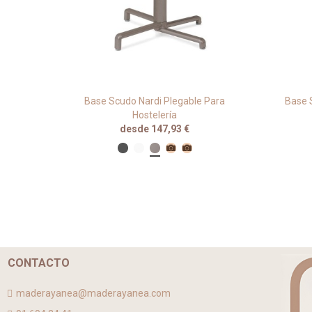
o Para
Base Scudo Nardi Plegable Para
Base S
Hostelería
desde 147,93 €
CONTACTO
maderayanea@maderayanea.com