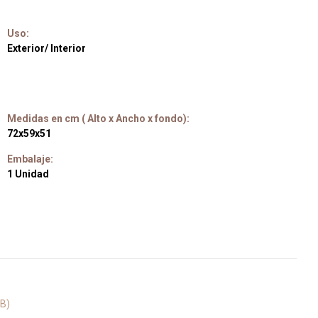
Uso:
Exterior/ Interior
Medidas en cm ( Alto x Ancho x fondo):
72x59x51
Embalaje:
1 Unidad
MB)