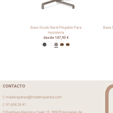
o Para
Base Scudo Nardi Plegable Para
Base S
Hostelería
desde 147,93 €
CONTACTO
maderayanea@maderayanea.com
91 604 24 41
C/Santiago Ramón y Cajal, 15, 28970 Humanes de