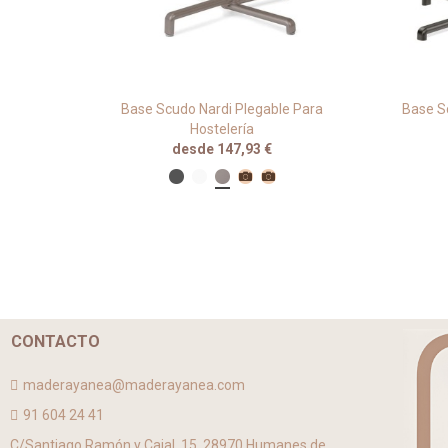
 Para
Base Scudo Nardi Plegable Para
Base S
Hostelería
desde 147,93 €
CONTACTO
maderayanea@maderayanea.com
91 604 24 41
C/Santiago Ramón y Cajal, 15, 28970 Humanes de