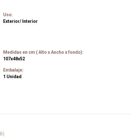
Uso:
Exterior/ Interior
Medidas en cm ( Alto x Ancho x fondo):
107x48x52
Embalaje:
1 Unidad
MB)