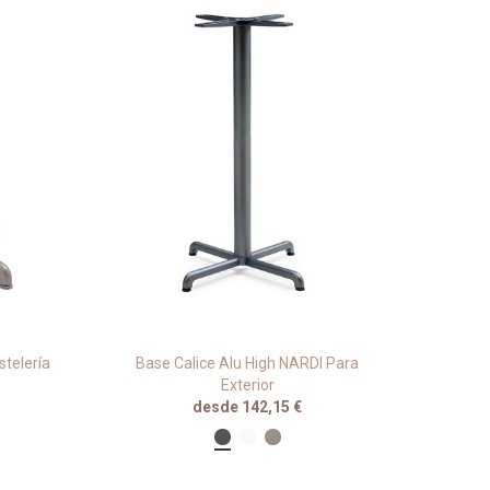
stelería
Base Calice Alu High NARDI Para
Base I
Exterior
desde 142,15 €